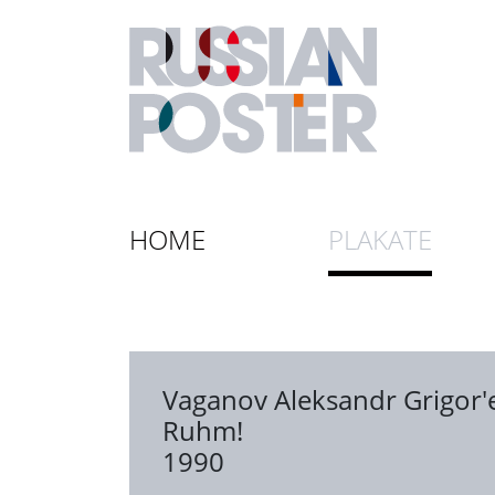
HOME
PLAKATE
Vaganov Aleksandr Grigor'
Ruhm!
1990