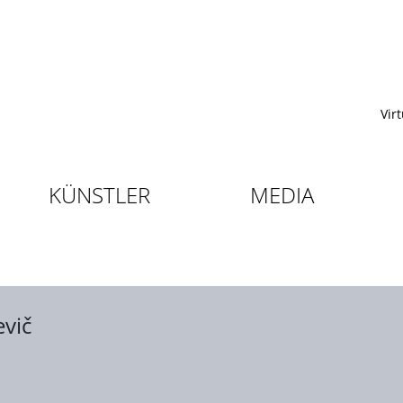
Vir
KÜNSTLER
MEDIA
evič