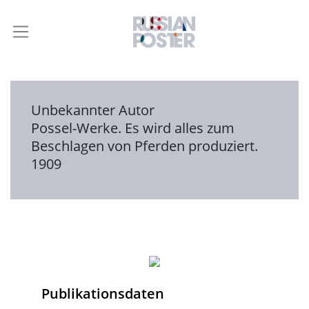
Unbekannter Autor
Possel-Werke. Es wird alles zum
Beschlagen von Pferden produziert.
1909
Publikationsdaten