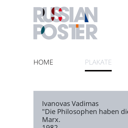
HOME
PLAKATE
Ivanovas Vadimas
"Die Philosophen haben die 
Marx.
1982