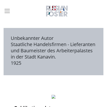
Unbekannter Autor
Staatliche Handelsfirmen - Lieferanten
und Baumeister des Arbeiterpalastes
in der Stadt Kanavin.
1925