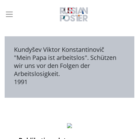
Kundyšev Viktor Konstantinovič
"Mein Papa ist arbeitslos". Schützen
wir uns vor den Folgen der
Arbeitslosigkeit.
1991