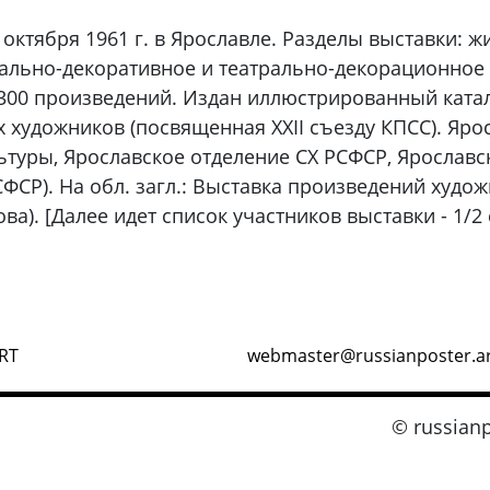
 октября 1961 г. в Ярославле. Разделы выставки: ж
тально-декоративное и театрально-декорационное 
300 произведений. Издан иллюстрированный катал
художников (посвященная XXII съезду КПСС). Ярос
ьтуры, Ярославское отделение СХ РСФСР, Ярославс
ФСР). На обл. загл.: Выставка произведений худо
ова). [Далее идет список участников выставки - 1/2 с
RT
webmaster@russianposter.a
© russianp