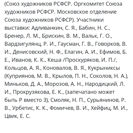
(Союз художников РСФСР. Оргкомитет Союза
художников РСФСР. Московское отделение
Союза художников РСФСР). Участники
выставки: Адливанкин, С. Я., Бабин, Н. С.,
Бренер, Л. М., Брискин, В. М., Вальк, Г. О.,
Вардзигулянц, Р. И., Гаусман, Г. В., Говорков, В.
И., Денисовский, Н. Ф., Елагин, А. И., Ефимов, Б.
Е., Иванов, К. К., Кеша /Проскуряков, И. П./,
Кольцов, А. Я., Коновалов, В. Я., Кукрыниксы
(Куприянов, М. В., Крылов, П. Н., Соколов, Н. А.),
Миньков, Д. А., Морозов, А. Н., Народицкий, Л.
И., Прокрузякова, Е. К., (запечатано может
быть Р вместо З), Смоляк, Н. П., Сурьянинов, Р.
В., Урбетис, К. К., Фомичев, В. И., Хейфиц, М. И.,
Цвик, Е. С.