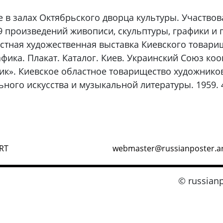
еве в залах Октябрьского дворца культуры. Участво
 произведений живописи, скульптуры, графики и п
астная художественная выставка Киевского товари
афика. Плакат. Каталог. Киев. Украинский Союз к
к». Киевское областное товарищество художников
ного искусства и музыкальной литературы. 1959. 48 
RT
webmaster@russianposter.a
© russianp