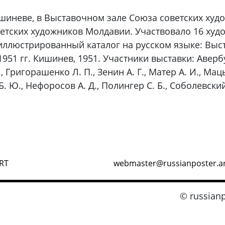
Кишиневе, в Выставочном зале Союза советских ху
тских художников Молдавии. Участвовало 16 худ
иллюстрированный каталог на русском языке: Выст
51 гг. Кишинев, 1951. Участники выставки: Авербух
., Григорашенко Л. П., Зенин А. Г., Матер А. И., Мац
. Ю., Нефоросов А. Д., Полингер С. Б., Соболевский 
RT
webmaster@russianposter.a
© russianp