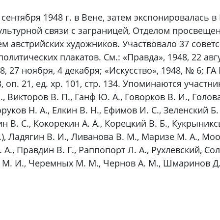
1 сентября 1948 г. в Вене, затем экспонировалась 
льтурной связи с заграницей, Отделом просвещен
м австрийских художников. Участвовало 37 советс
литических плакатов. См.: «Правда», 1948, 22 авгу
, 27 ноября, 4 декабря; «Искусство», 1948, № 6; ГА РФ
283, оп. 21, ед. хр. 101, стр. 134. Упоминаются участн
., Викторов В. П., Ганф Ю. А., Говорков В. И., Голова
руков Н. А., Елкин В. Н., Ефимов И. С., Зеленский Б. 
 В. С., Кокорекин А. А., Корецкий В. Б., Кукрыникс
), Ладягин В. И., Ливанова В. М., Маризе М. А., Моор
 А., Правдин В. Г., Раппопорт Л. А., Рухлевский, Со
 М. И., Черемных М. М., Чернов А. М., Шмаринов Д.