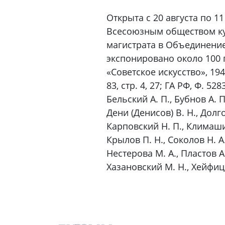
Открыта с 20 августа по 1
Всесоюзным обществом ку
магистрата в Объединение
экспонировано около 100 по
«Советское искусство», 1948
83, стр. 4, 27; ГА РФ, Ф. 5
Бельский А. П., Бубнов А. П
Дени (Денисов) В. Н., Долго
Карповский Н. П., Климашин
Крылов П. Н., Соколов Н. А.
Нестерова М. А., Пластов А.
Хазановский М. Н., Хейфиц