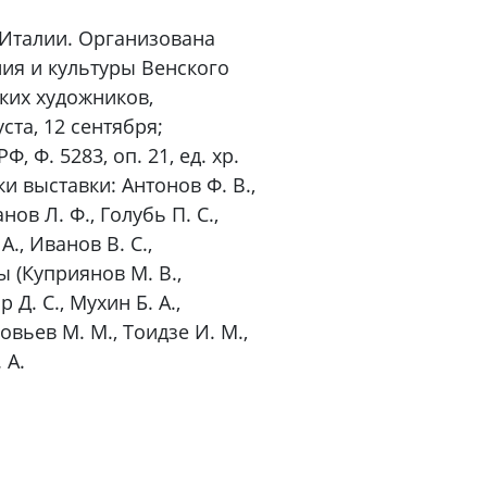
в Италии. Организована
ия и культуры Венского
ких художников,
ста, 12 сентября;
, Ф. 5283, оп. 21, ед. хр.
ики выставки: Антонов Ф. В.,
нов Л. Ф., Голубь П. С.,
А., Иванов В. С.,
ы (Куприянов М. В.,
 Д. С., Мухин Б. А.,
ловьев М. М., Тоидзе И. М.,
 А.