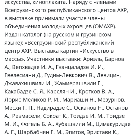
искусства, киноплаката. Наряду с членами
Всегрузинского республиканского центра АХР,
в выставке принимали участие члены
объединения молодых ахровцев (ОМАХР).
Издан каталог (на русском и грузинском
языке): «Всегрузинский республиканский
центр АХР. Выставка картин «Искусство в
массы». Участники выставки: Ариэль, Барнов
А., Вепхвадзе И. А., Гванцаладзе И. И.,
Гвелесиани Д., Гудим-Левкович В., Девицин,
Джавахишвили И., Жамиерашвили Г.,
Какабадзе С. Я., Карслян И., Кротков В. А.,
Лорис-Меликов Р. И., Мариаши Н., Мезурнов.
Месхи Г. П., Надирадзе С., Осканов Н., Останов
А., Ревмасели, Сократ К., Тоидзе И. М., Тоидзе
М. И., Фогель Б. А., Хубашвили М., Цимакуридзе
А. Г., Шарбабчян Г. М., Эпитов, Эристави К.,